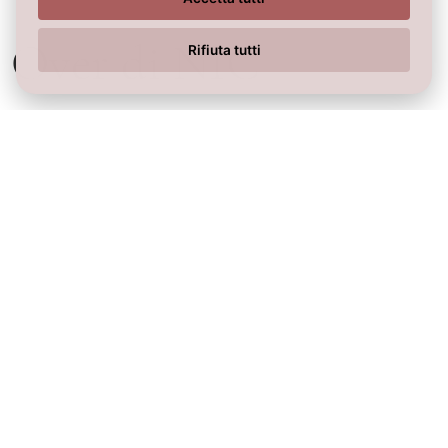
Over di NIC
Rifiuta tutti
La collezione Over di NIC prende spunto da una ricerca
materica che procede per sottrazione, in vista di una
geometria essenziale e forme uniche, dove il colore si
alterna alla purezza del bianco. La struttura a moduli
componibili permette inoltre di personalizzare la
configurazione finale ed adattarla alle esigenze
specifiche del cliente.