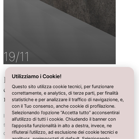
19/11
Utilizziamo i Cookie!
Bagni per spazi commerciali,
dal progetto alla scelta dei
Questo sito utilizza cookie tecnici, per funzionare
correttamente, e analytics, di terze parti, per finalità
materiali
statistiche e per analizzare il traffico di navigazione, e,
con il Tuo consenso, anche cookie di profilazione.
Selezionando l’opzione “Accetta tutto” acconsentirai
Il bagno di un ristorante, di un hotel o di uno
all’utilizzo di tutti i cookie. Chiudendo il banner con
spazio commerciale racconta molto più di
l’apposita funzionalità in alto a destra, invece, ne
rifiuterai l’utilizzo, ad esclusione dei cookie tecnici e
quanto si possa immaginare. Ecco come
analitycs, preimpostati di default. Selezionando