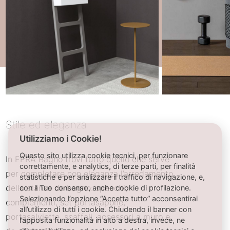
Stile ed eleganza
Utilizziamo i Cookie!
Questo sito utilizza cookie tecnici, per funzionare
In EERA Bagno trovi tutto quello che serve
correttamente, e analytics, di terze parti, per finalità
per completare con eleganza l’arredamento
statistiche e per analizzare il traffico di navigazione, e,
con il Tuo consenso, anche cookie di profilazione.
della stanza da bagno: specchi,
Selezionando l’opzione “Accetta tutto” acconsentirai
complementi, set portasapone,
all’utilizzo di tutti i cookie. Chiudendo il banner con
portasalviette, scaffali, accessori a muro e
l’apposita funzionalità in alto a destra, invece, ne
rifiuterai l’utilizzo, ad esclusione dei cookie tecnici e